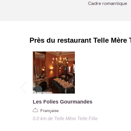
Cadre romantique
Près du restaurant
Telle Mère T
Les Folies Gourmandes
Française
0.0 km
de
Telle Mère Telle Fille