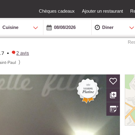
Chèques cadeaux
Ajouter un restaurant
Re
Cuisine
Diner
Res
.7
•
2
avis
)
aint-Paul