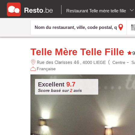
Restaurant Telle mère telle fille
Telle Mère Telle Fille
9
Rue des Clarisses 46
(
-
4000 LIEGE
Centre
S
Française
9.7
Excellent
Score basé sur
2
avis