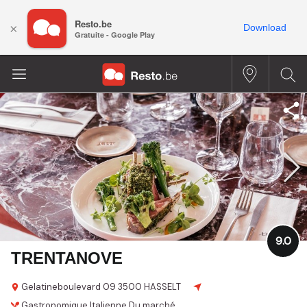
Resto.be
×
Download
Gratuite - Google Play
9.0
TRENTANOVE
Gelatineboulevard 09
3500 HASSELT
Gastronomique
Italienne
Du marché