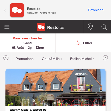
Resto.be
×
Download
Gratuite - Google Play
Vous avez cherché:
Gand
Filtrer
08 Août
2p
Diner
Promotions
Gault&Millau
Étoilés Michelin
Les p
EETCAFE VERSUS