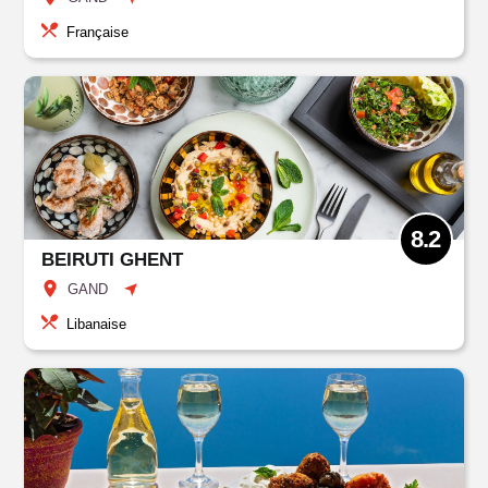
Française
8.2
BEIRUTI GHENT
GAND
Libanaise