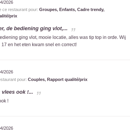
04/2026
ce restaurant pour:
Groupes,
Enfants,
Cadre trendy,
lité/prix
r, de bediening ging vlot,...
diening ging vlot, mooie locatie, alles was tip top in orde. Wij
17 en het eten kwam snel en correct!
04/2026
taurant pour:
Couples,
Rapport qualité/prix
vlees ook !...
ok !
04/2026