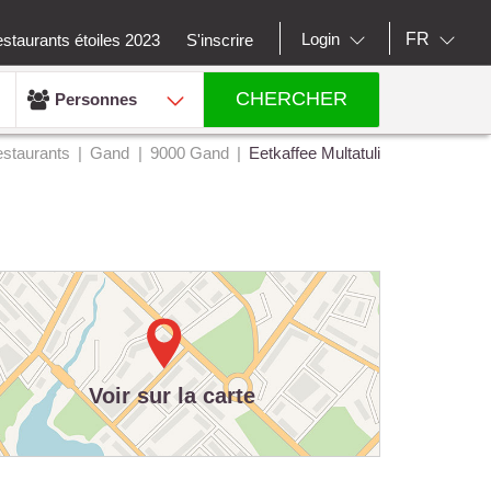
FR
Login
staurants étoiles 2023
S'inscrire
CHERCHER
Personnes
staurants
Gand
9000 Gand
Eetkaffee Multatuli
Voir sur la carte