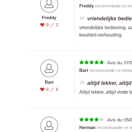
Freddy
recommande ce res
Freddy
vriendelijke bedi
0
2
vriendelijke bediening, 
kwaliteit-verhouding.
Avis du:
07/
Bart
recommande ce restau
Bart
altijd lekker, altij
0
6
Altijd lekker, altijd vlotte
Avis du:
05/
Herman
recommande ce re