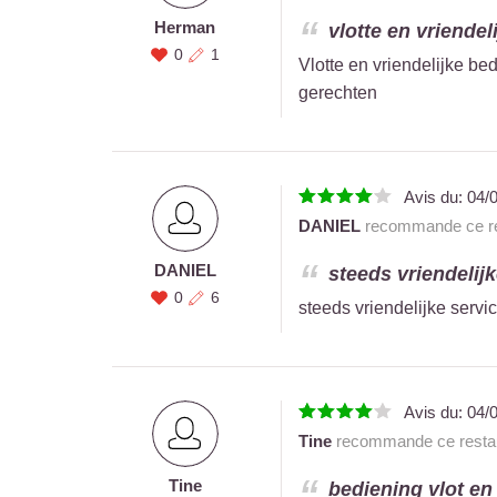
Herman
vlotte en vriendel
0
1
Vlotte en vriendelijke be
gerechten
Avis du:
04/
DANIEL
recommande ce re
DANIEL
steeds vriendelij
0
6
steeds vriendelijke serv
Avis du:
04/
Tine
recommande ce restau
Tine
bediening vlot en v