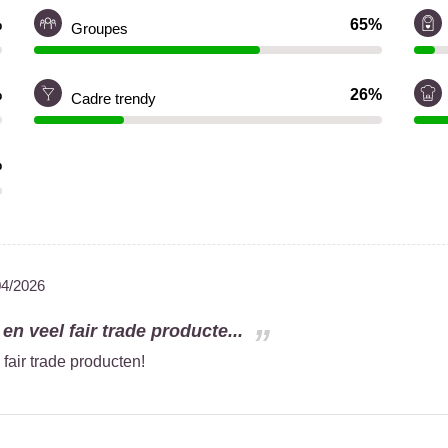
%
65%
Groupes
%
26%
Cadre trendy
%
04/2026
 en veel fair trade producte...
 fair trade producten!