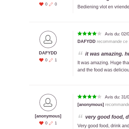
0
0
Bediening vlot en vriendeli
Avis du:
02/
DAFYDD
recommande ce r
DAFYDD
it was amazing. h
0
1
It was amazing. Huge tha
and the food was deliciou
Avis du:
31/
[anonymous]
recommande 
[anonymous]
very good food, dr
0
1
Very good food, drink and