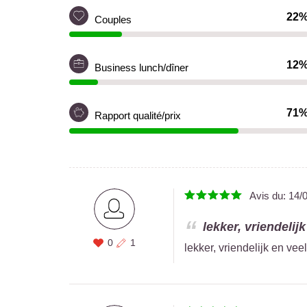
22
Couples
12
Business lunch/dîner
71
Rapport qualité/prix
Avis du:
14/
lekker, vriendelijk
0
1
lekker, vriendelijk en veel