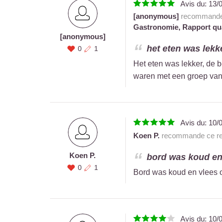
Avis du:
13/
[anonymous]
recommande 
Gastronomie,
Rapport qua
[anonymous]
het eten was lekke
0
1
Het eten was lekker, de be
waren met een groep van 
Avis du:
10/
Koen P.
recommande ce res
Koen P.
bord was koud en 
0
1
Bord was koud en vlees o
Avis du:
10/