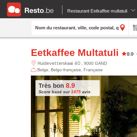
Restaurant Eetkaffee multatuli
Eetkaffee Multatuli
8.9
Huidevetterskaai 40
9000 GAND
Belge
Belgo-française
Française
8.9
Très bon
Score basé sur
1475
avis