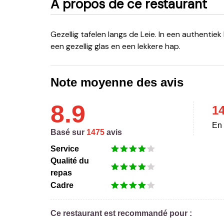
A propos de ce restaurant
Gezellig tafelen langs de Leie. In een authentiek kader langs de Leie in hartje Gent kunt u genieten van
een gezellig glas en een lekkere hap.
Note moyenne des avis
8.9
1
En 
Basé sur
1475
avis
Service
Qualité du
repas
Cadre
Ce restaurant est recommandé pour :