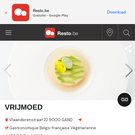
Resto.be
×
Download
Gratuite - Google Play
0.0
VRIJMOED
Vlaanderenstraat
22
9000 GAND
Gastronomique
Belgo-française
Végétarienne