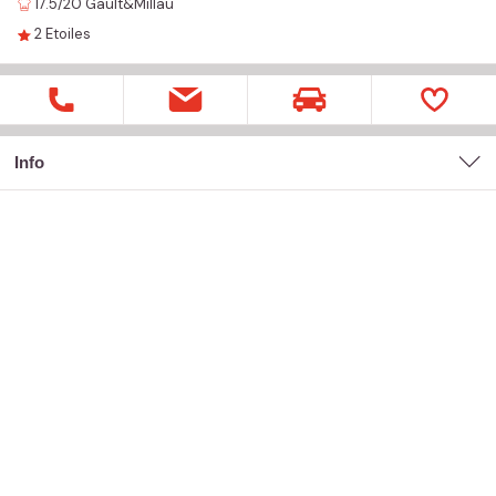
17.5/20
Gault&Millau
2
Etoiles
Info