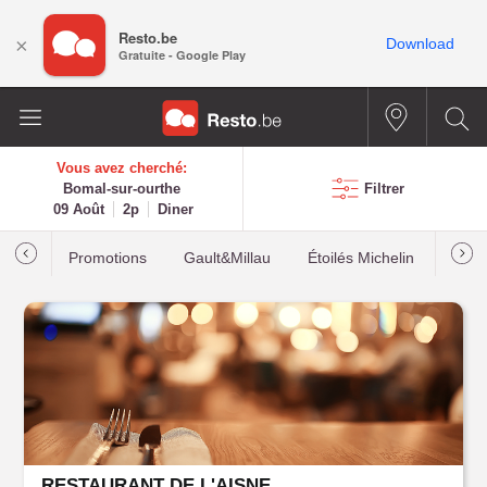
Resto.be
×
Download
Gratuite - Google Play
Vous avez cherché:
Bomal-sur-ourthe
Filtrer
09 Août
2p
Diner
Promotions
Gault&Millau
Étoilés Michelin
Les p
RESTAURANT DE L'AISNE