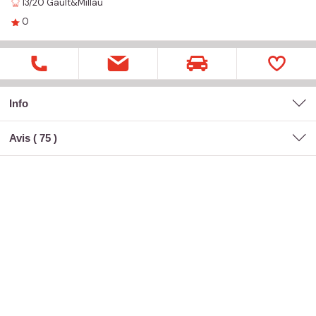
13/20
Gault&Millau
0
Info
Avis (
75
)