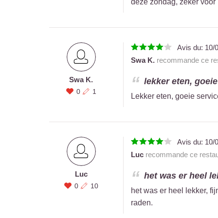
deze zondag, zeker voor 
Avis du:
10/
Swa K.
recommande ce res
Swa K.
lekker eten, goeie 
0
1
Lekker eten, goeie servic
Avis du:
10/
Luc
recommande ce restau
Luc
het was er heel le
0
10
het was er heel lekker, fi
raden.