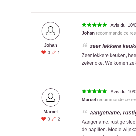
Avis du:
10/
Johan
recommande ce rest
Johan
zeer lekkere keuke
0
1
Zeer lekkere keuken, heel 
zeker oke. We komen zek
Avis du:
10/
Marcel
recommande ce res
Marcel
aangename, rustige
0
2
Aangename, rustige sfeer.
de papillen. Mooie wijnk