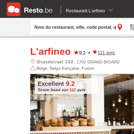
Restaurant L'arfineo
L'arfineo
9.2
•
111
avis
Brusselstraat 349
1702 GRAND-BIGARD
Belge
Belgo-française
Fusion
9.2
Excellent
Score basé sur
111
avis