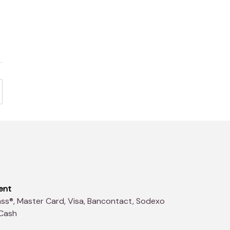
ent
 Cash