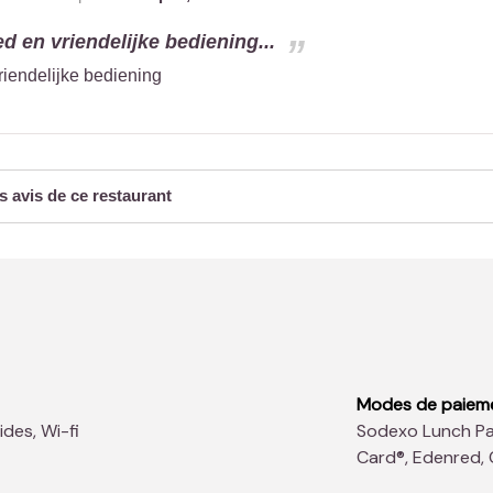
d en vriendelijke bediening...
riendelijke bediening
s avis de ce restaurant
Modes de paiem
ides, Wi-fi
Sodexo Lunch Pass®, Master Card, Visa, Bancontact, Sodexo
Card®, Edenred,