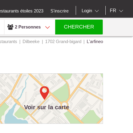
FR
Login
staurants étoiles 2023
S'inscrire
CHERCHER
2 Personnes
taurants
Dilbeeke
1702 Grand-bigard
L'arfineo
Voir sur la carte