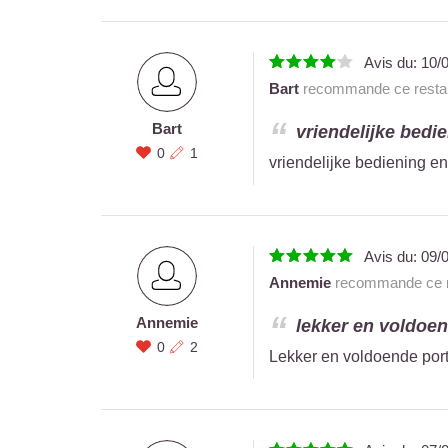
Avis du:
10/
Bart
recommande ce restau
Bart
vriendelijke bedie
0
1
vriendelijke bediening en 
Avis du:
09/
Annemie
recommande ce r
Annemie
lekker en voldoend
0
2
Lekker en voldoende porti