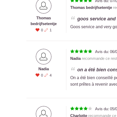
Avis du:
07/
Thomas bedrijfsetentje
re
Thomas
goos service and 
bedrijfsetentje
Goos service and very go
0
1
Avis du:
06/
Nadia
recommande ce rest
Nadia
on a été bien conse
0
4
On a été bien conseillé po
sont prêtes à revenir av
Avis du:
05/
Charlotte
recommande ce r