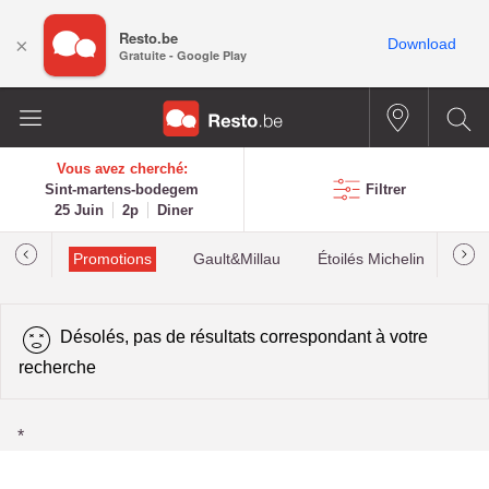
Resto.be
×
Download
Gratuite - Google Play
Vous avez cherché:
Sint-martens-bodegem
Filtrer
25 Juin
2p
Diner
Promotions
Gault&Millau
Étoilés Michelin
Les
Désolés, pas de résultats correspondant à votre
recherche
*