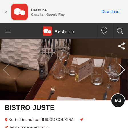
Resto.be
×
Download
Gratuite - Google Play
9.3
BISTRO JUSTE
Korte Steenstraat 11
8500 COURTRAI
Belgo-française
Bistro