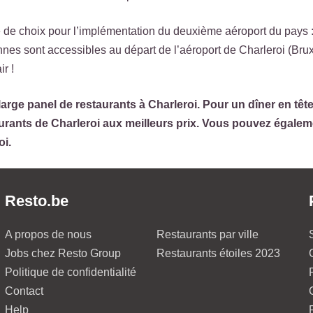
ère de choix pour l’implémentation du deuxième aéroport du pays :
es sont accessibles au départ de l’aéroport de Charleroi (Bru
r !
rge panel de restaurants à Charleroi. Pour un dîner en tête
urants de Charleroi aux meilleurs prix. Vous pouvez égalem
oi.
Resto.be
A propos de nous
Restaurants par ville
Jobs chez Resto Group
Restaurants étoiles 2023
Politique de confidentialité
Contact
Help