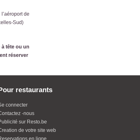
 l’aéroport de
xelles-Sud)
 à tête ou un
ent réserver
Pour restaurants
Se connecter
Contactez -nous
Publicité sur Resto.be
Creation de votre site web
Reservations en ligne