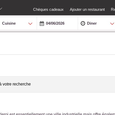
Chèques cadeaux
Ajouter un restaurant
Re
Cuisine
Diner
à votre recherche
leroi est essentiellement une ville industrielle mais offre égale