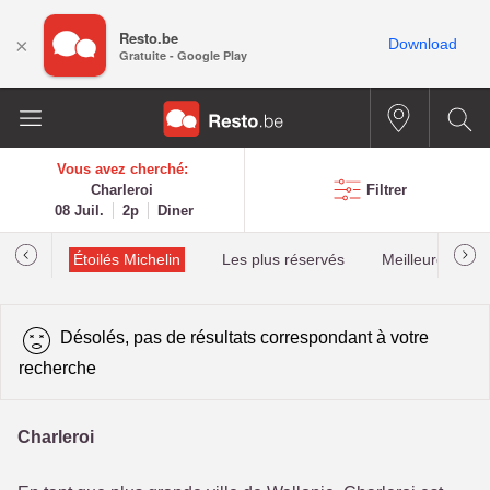
Resto.be
×
Download
Gratuite - Google Play
Vous avez cherché:
Charleroi
Filtrer
08 Juil.
2p
Diner
illau
Étoilés Michelin
Les plus réservés
Meilleures cota
Désolés, pas de résultats correspondant à votre
recherche
Charleroi