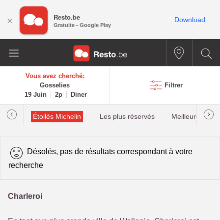
Resto.be
×
Download
Gratuite - Google Play
Vous avez cherché:
Gosselies
Filtrer
19 Juin
2p
Diner
illau
Étoilés Michelin
Les plus réservés
Meilleures cota
Désolés, pas de résultats correspondant à votre
recherche
Charleroi