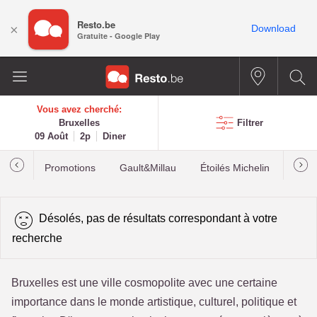
Resto.be
×
Download
Gratuite - Google Play
Vous avez cherché:
Bruxelles
Filtrer
09 Août
2p
Diner
Promotions
Gault&Millau
Étoilés Michelin
Les p
Désolés, pas de résultats correspondant à votre
recherche
Bruxelles est une ville cosmopolite avec une certaine
importance dans le monde artistique, culturel, politique et