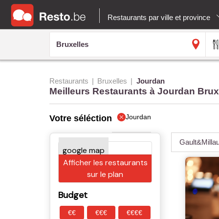
Restaurants par ville et province
Restaurants
Bruxelles
Jourdan
Meilleurs Restaurants à Jourdan Brux
Jourdan
Votre séléction
Gault&Milla
Afficher les restaurants
sur le plan
Budget
€€
€€€
€€€€