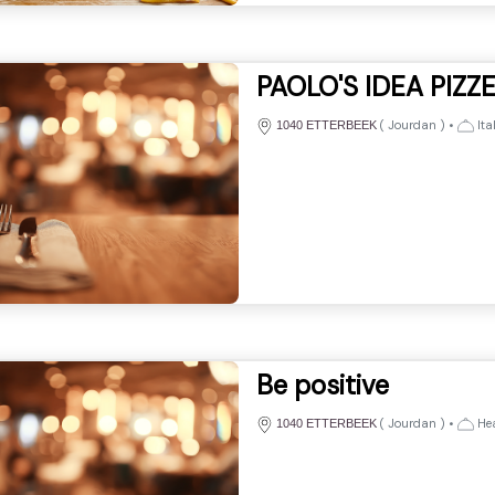
PAOLO'S IDEA PIZZ
(
Jourdan
)
•
Ita
1040 ETTERBEEK
Be positive
(
Jourdan
)
•
Hea
1040 ETTERBEEK