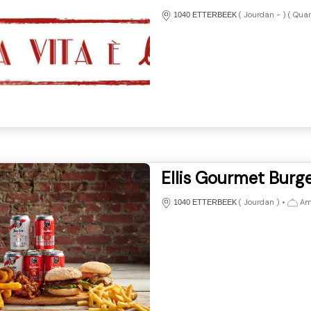
(
Jourdan
-
) (
Quar
1040 ETTERBEEK
Ellis Gourmet Burg
(
Jourdan
)
•
Amé
1040 ETTERBEEK