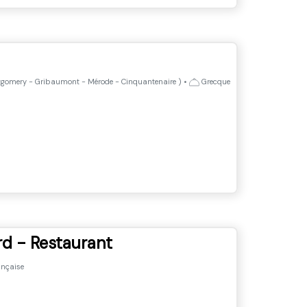
gomery - Gribaumont - Mérode - Cinquantenaire
)
•
Grecque
rd - Restaurant
nçaise