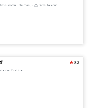
tier européen - Shuman
)
•
Pâtes, Italienne
er
8.3
ricaine, Fast food