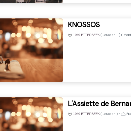
KNOSSOS
(
Jourdan
-
) (
Mont
1040 ETTERBEEK
L'Assiette de Berna
(
Jourdan
)
•
Fra
1040 ETTERBEEK