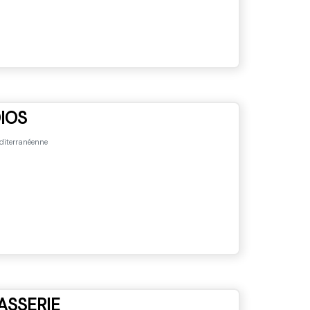
IOS
iterranéenne
RASSERIE