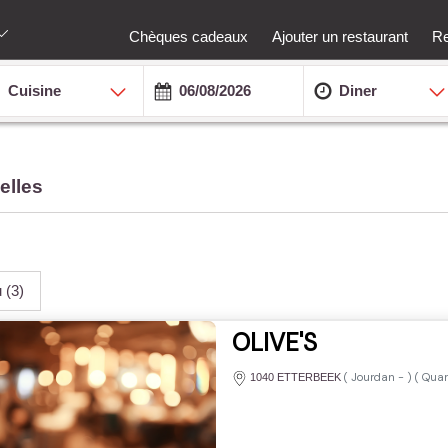
Chèques cadeaux
Ajouter un restaurant
Re
Cuisine
Diner
elles
u
(3)
OLIVE'S
(
Jourdan
-
) (
Quar
1040 ETTERBEEK