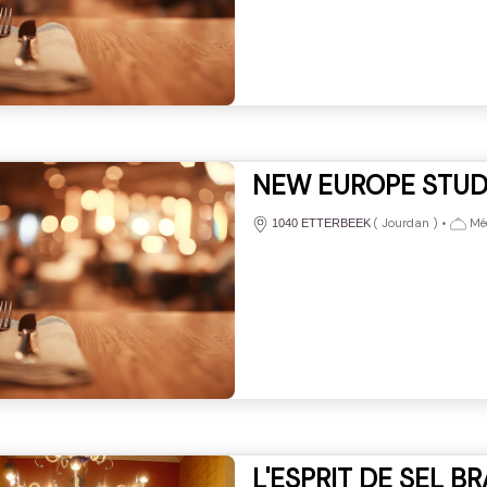
NEW EUROPE STUD
(
Jourdan
)
•
Méd
1040 ETTERBEEK
L'ESPRIT DE SEL B