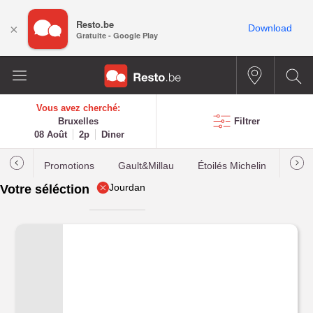
Resto.be
×
Download
Gratuite - Google Play
Vous avez cherché:
Bruxelles
Filtrer
08 Août
2p
Diner
Promotions
Gault&Millau
Étoilés Michelin
Les p
Jourdan
Votre séléction