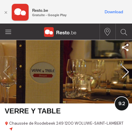
Resto.be
×
Download
Gratuite - Google Play
9.2
VERRE Y TABLE
Chaussée de Roodebeek 249
1200 WOLUWE-SAINT-LAMBERT