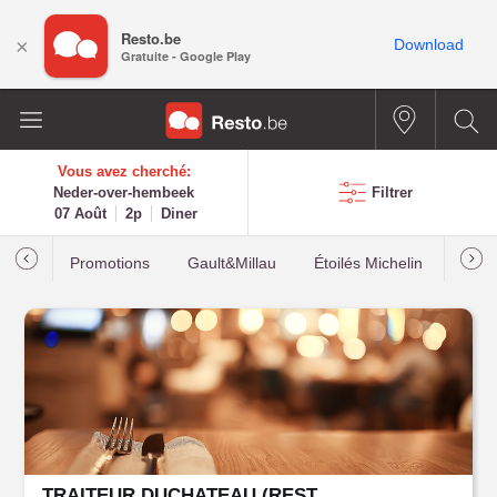
Resto.be
×
Download
Gratuite - Google Play
Vous avez cherché:
Neder-over-hembeek
Filtrer
07 Août
2p
Diner
Promotions
Gault&Millau
Étoilés Michelin
Les p
TRAITEUR DUCHATEAU (RESTODUC)