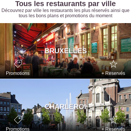
Tous les restaurants par ville
Découvrez par ville les restaurants les plus réservés ainsi que
tous les bons plans et promotions du moment
BRUXELLES
Promotions
+ Reservés
CHARLEROI
Promotions
+ Reservés