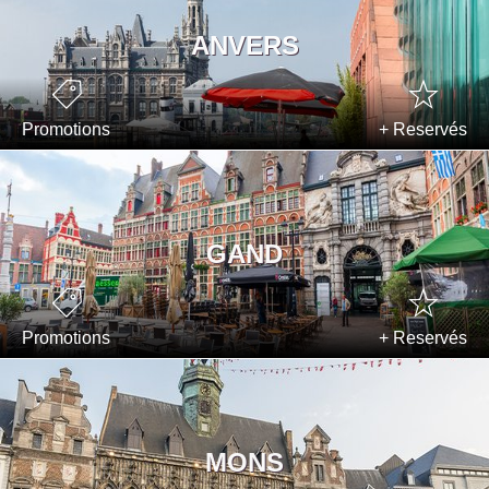
ANVERS
Promotions
+ Reservés
GAND
Promotions
+ Reservés
MONS