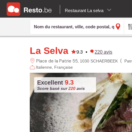
Restaurant La selva
La Selva
9.3
•
220
avis
Place de la Patrie
55
(
1030 SCHAERBEEK
Patr
Italienne
Française
9.3
Excellent
Score basé sur
220
avis