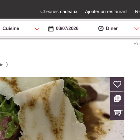
Chèques cadeaux
Ajouter un restaurant
Re
Cuisine
Diner
Re
)
ie