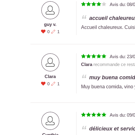
Avis du:
08/
accueil chaleureux
guy v.
Accueil chaleureux. Cuisi
0
1
Avis du:
23/
Clara
recommande ce resta
Clara
muy buena comida,
0
1
Muy buena comida, vino y 
Avis du:
09/
délicieux et servic
Cynthia