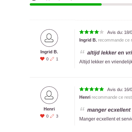
Avis du:
18/
Ingrid B.
recommande ce re
Ingrid B.
altijd lekker en vr
0
1
Altijd lekker en vriendeli
Avis du:
16/
Henri
recommande ce resta
Henri
manger ecxellent e
0
3
Manger ecxellent et servi