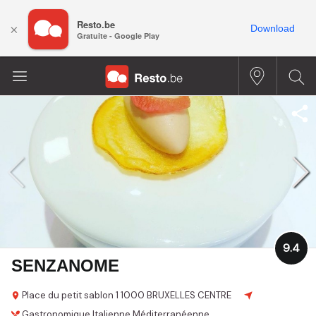
Resto.be
×
Download
Gratuite - Google Play
9.4
SENZANOME
Place du petit sablon 1
1000 BRUXELLES CENTRE
Gastronomique
Italienne
Méditerranéenne