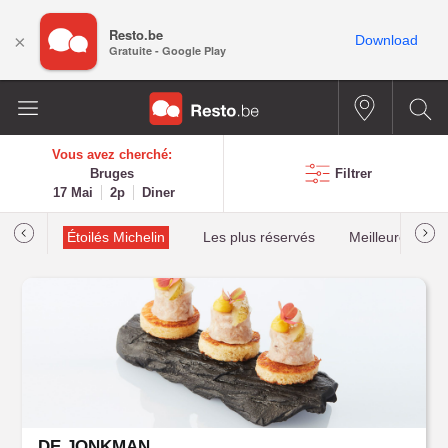
Resto.be
×
Download
Gratuite - Google Play
Vous avez cherché:
Bruges
Filtrer
17 Mai
2p
Diner
illau
Étoilés Michelin
Les plus réservés
Meilleures cota
DE JONKMAN