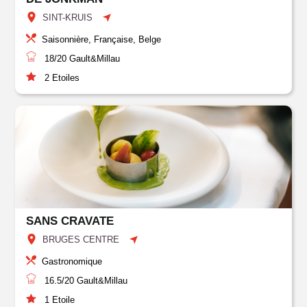
SINT-KRUIS
Saisonnière, Française, Belge
18/20
Gault&Millau
2
Etoiles
SANS CRAVATE
BRUGES CENTRE
Gastronomique
16.5/20
Gault&Millau
1
Etoile