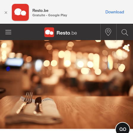
Resto.be
×
Download
Gratuite - Google Play
0.0