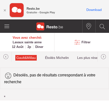
Resto.be
×
Download
Gratuite - Google Play
Vous avez cherché:
Lavaux sainte anne
Filtrer
12 Août
2p
Diner
tions
Gault&Millau
Étoilés Michelin
Les plus réservés
Désolés, pas de résultats correspondant à votre
recherche
*