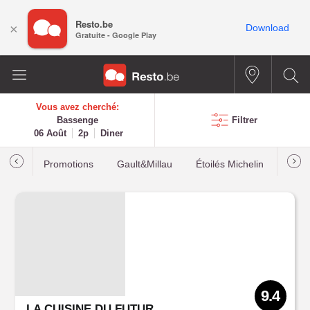
Resto.be
×
Download
Gratuite - Google Play
Vous avez cherché:
Bassenge
Filtrer
06 Août
2p
Diner
Promotions
Gault&Millau
Étoilés Michelin
Les p
9.4
LA CUISINE DU FUTUR