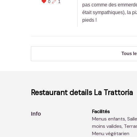
0
1
pas comme des emmerdeurs
était sympathiques), la p
pieds !
Tous le
Restaurant details
La Trattoria
Facilités
Info
Menus enfants, Salle climatisée, Chiens acceptés, Accès aux
moins valides, Terra
Menu végétarien