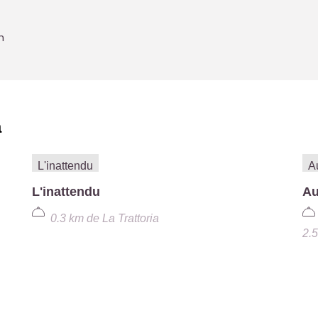
n
a
L'inattendu
Au
0.3 km
de
La Trattoria
2.