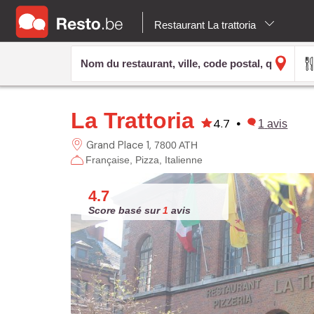
Restaurant La trattoria
La Trattoria
4.7
•
1
avis
Grand Place
1
7800 ATH
Française
Pizza
Italienne
4.7
Score basé sur
1
avis