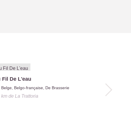
 Fil De L'eau
Le Tramas
Belge, Belgo-française, De Brasserie
De Brasse
5 km
de
La Trattoria
9.2 km
de
La