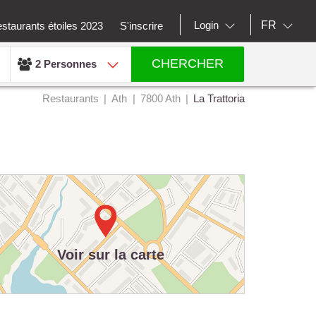
FR
Login
staurants étoiles 2023
S'inscrire
CHERCHER
2 Personnes
Restaurants
Ath
7800 Ath
La Trattoria
Voir sur la carte