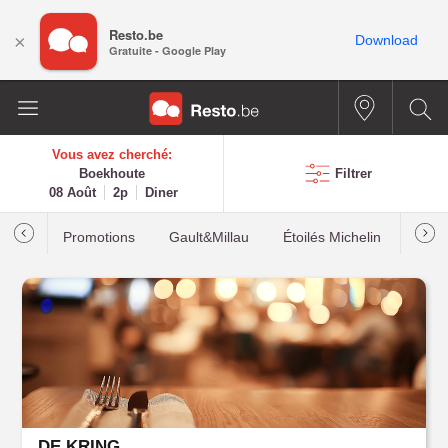
Resto.be
×
Download
Gratuite - Google Play
Vous avez cherché:
Boekhoute
Filtrer
08 Août
2p
Diner
Promotions
Gault&Millau
Étoilés Michelin
Les p
DE KRING