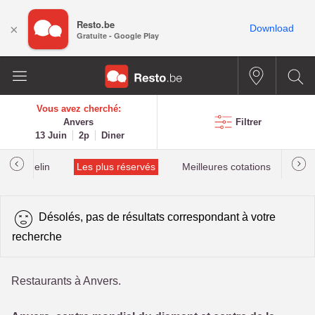
Resto.be
×
Download
Gratuite - Google Play
Vous avez cherché:
Anvers
Filtrer
13 Juin
2p
Diner
lés Michelin
Les plus réservés
Meilleures cotations
Désolés, pas de résultats correspondant à votre
recherche
Restaurants à Anvers.