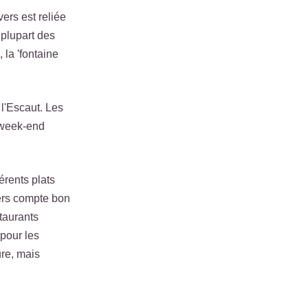
ers est reliée
 plupart des
 la 'fontaine
l'Escaut. Les
n week-end
érents plats
ers compte bon
staurants
 pour les
ure, mais