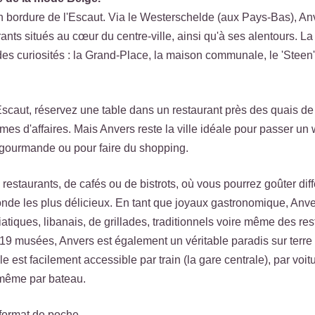
n bordure de l'Escaut. Via le Westerschelde (aux Pays-Bas), Anv
ants situés au cœur du centre-ville, ainsi qu'à ses alentours. La
es curiosités : la Grand-Place, la maison communale, le 'Steen',
scaut, réservez une table dans un restaurant près des quais de 
es d'affaires. Mais Anvers reste la ville idéale pour passer u
e gourmande ou pour faire du shopping.
restaurants, de cafés ou de bistrots, où vous pourrez goûter diff
nde les plus délicieux. En tant que joyaux gastronomique, Anv
iatiques, libanais, de grillades, traditionnels voire même des re
 19 musées, Anvers est également un véritable paradis sur terre
e est facilement accessible par train (la gare centrale), par voit
 même par bateau.
 format de poche.