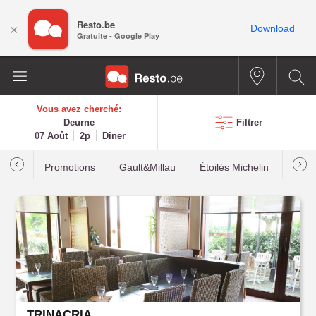
Resto.be
×
Download
Gratuite - Google Play
Vous avez cherché:
Deurne
Filtrer
07 Août
2p
Diner
Promotions
Gault&Millau
Étoilés Michelin
Les p
TRINACRIA