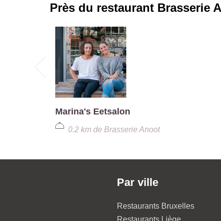
Près du restaurant
Brasserie 
Marina's Eetsalon
0.2 km
de
Brasserie Anoot
Par ville
Restaurants Bruxelles
Restaurants Liège