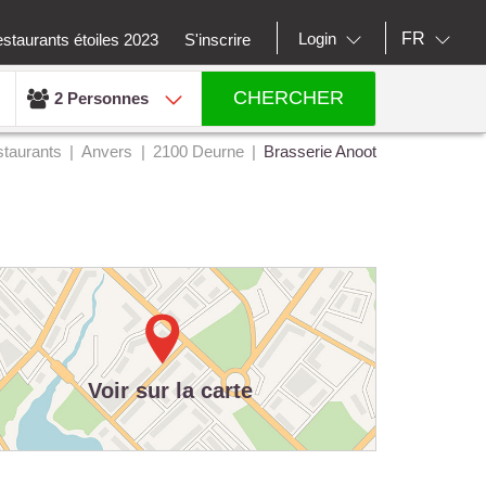
FR
Login
staurants étoiles 2023
S'inscrire
CHERCHER
2 Personnes
taurants
Anvers
2100 Deurne
Brasserie Anoot
Voir sur la carte