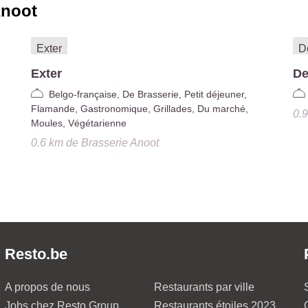
Anoot
Exter
De
Belgo-française, De Brasserie, Petit déjeuner,
Flamande, Gastronomique, Grillades, Du marché,
0.
Moules, Végétarienne
0.6 km
de
Brasserie Anoot
Resto.be
A propos de nous
Restaurants par ville
Jobs chez Resto Group
Restaurants étoiles 2023