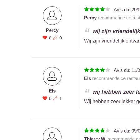
Avis du:
20/
Percy
recommande ce rest
Percy
wij zijn vriendeli
0
0
Wij zijn vriendelijk ontva
Avis du:
11/
Els
recommande ce restaur
Els
wij hebben zeer l
0
1
Wij hebben zeer lekker 
Avis du:
09/
Thierry W.
recommande ce 