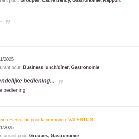
ant pour:
Groupes,
Cadre trendy,
Gastronomie,
Rapport
.
11/2025
rant pour:
Business lunch/dîner,
Gastronomie
endelijke bediening...
ke bediening
à une réservation pour la promotion: VALENTIJN
11/2025
taurant pour:
Groupes,
Gastronomie