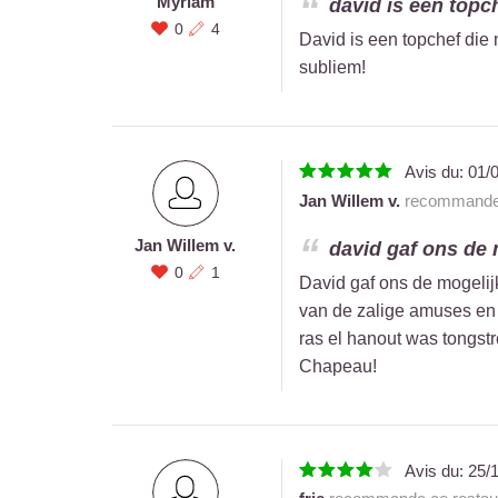
Myriam
david is een topche
0
4
David is een topchef die m
subliem!
Avis du:
01/
Jan Willem v.
recommande 
Jan Willem v.
david gaf ons de 
0
1
David gaf ons de mogeli
van de zalige amuses en 
ras el hanout was tongstr
Chapeau!
Avis du:
25/