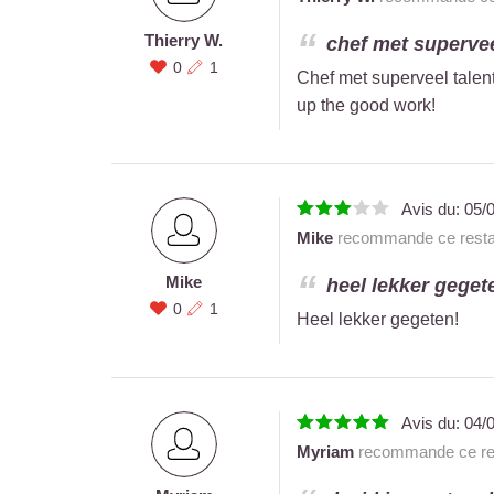
Thierry W.
chef met superveel 
0
1
Chef met superveel talent
up the good work!
Avis du:
05/
Mike
recommande ce resta
Mike
heel lekker gegete
0
1
Heel lekker gegeten!
Avis du:
04/
Myriam
recommande ce res