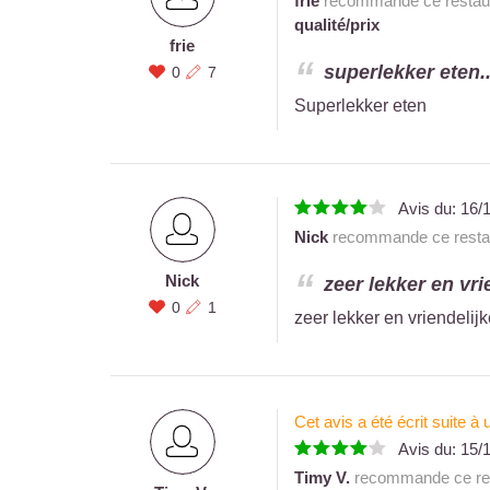
frie
recommande ce restaur
qualité/prix
frie
superlekker eten..
0
7
Superlekker eten
Avis du:
16/
Nick
recommande ce restau
Nick
zeer lekker en vri
0
1
zeer lekker en vriendelij
Cet avis a été écrit suite 
Avis du:
15/
Timy V.
recommande ce res