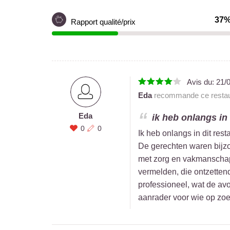
37
Rapport qualité/prix
Avis du:
21/
Eda
recommande ce restau
Eda
ik heb onlangs in 
0
0
Ik heb onlangs in dit res
De gerechten waren bijzon
met zorg en vakmanschap 
vermelden, die ontzettend
professioneel, wat de a
aanrader voor wie op zoek