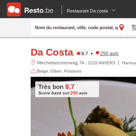
Restaurant Da costa
Da Costa
8.7
•
250
avis
Mechelsesteenweg 74
(
2018 ANVERS
Harmo
Belge
Gibier
Poissons
8.7
Très bon
Score basé sur
250
avis