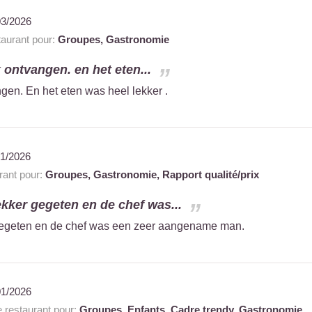
03/2026
aurant pour:
Groupes,
Gastronomie
jk ontvangen. en het eten...
ngen. En het eten was heel lekker .
01/2026
ant pour:
Groupes,
Gastronomie,
Rapport qualité/prix
ekker gegeten en de chef was...
gegeten en de chef was een zeer aangename man.
01/2026
restaurant pour:
Groupes,
Enfants,
Cadre trendy,
Gastronomie