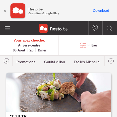
Resto.be
×
Download
Gratuite - Google Play
Vous avez cherché:
Anvers-centre
Filtrer
06 Août
2p
Diner
Promotions
Gault&Millau
Étoilés Michelin
Les p
'T ZILTE