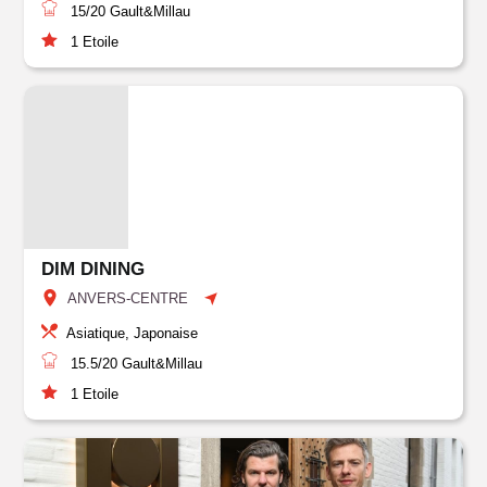
15/20
Gault&Millau
1
Etoile
DIM DINING
ANVERS-CENTRE
Asiatique, Japonaise
15.5/20
Gault&Millau
1
Etoile