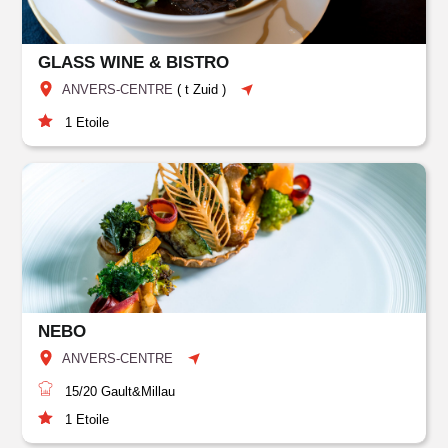
GLASS WINE & BISTRO
ANVERS-CENTRE
(
t Zuid
)
1
Etoile
NEBO
ANVERS-CENTRE
15/20
Gault&Millau
1
Etoile