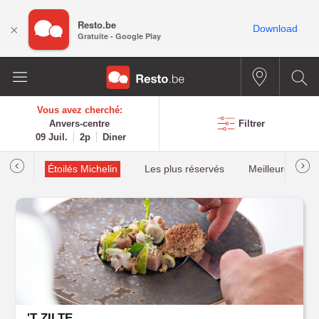
Resto.be
×
Download
Gratuite - Google Play
Vous avez cherché:
Anvers-centre
Filtrer
09 Juil.
2p
Diner
illau
Étoilés Michelin
Les plus réservés
Meilleures cota
'T ZILTE