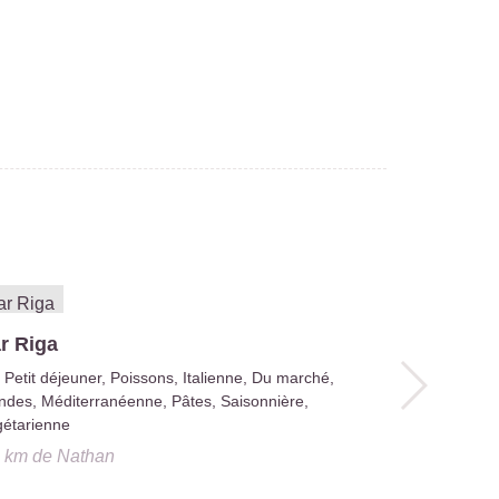
r Riga
Sabatino
Petit déjeuner, Poissons, Italienne, Du marché,
Poissons,
ndes, Méditerranéenne, Pâtes, Saisonnière,
Viandes, Médi
étarienne
Saladerie, Vé
2 km
de
Nathan
0.2 km
de
N