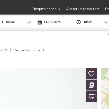
Chèques cadeaux
Ajouter un restaurant
Re
Cuisine
Diner
R
(
)
NTRE
Centre Historique