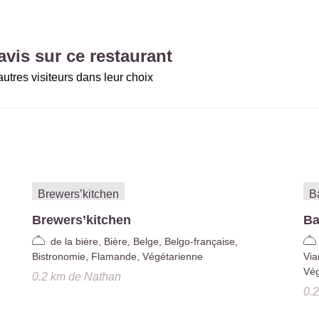
vis sur ce restaurant
utres visiteurs dans leur choix
Brewers’kitchen
Ba
de la bière, Bière, Belge, Belgo-française,
Bistronomie, Flamande, Végétarienne
Via
Vég
0.2 km
de
Nathan
0.