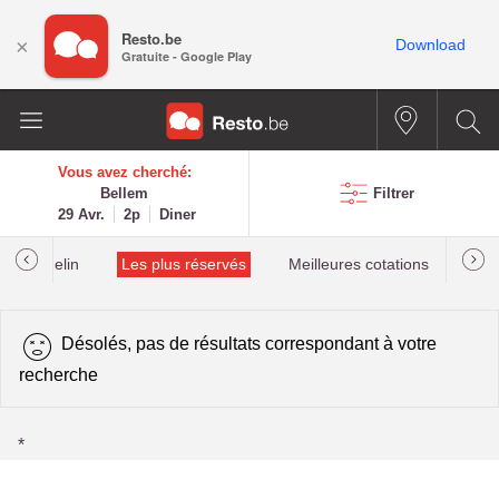
Resto.be
×
Download
Gratuite - Google Play
Vous avez cherché:
Bellem
Filtrer
29 Avr.
2p
Diner
lés Michelin
Les plus réservés
Meilleures cotations
Désolés, pas de résultats correspondant à votre
recherche
*