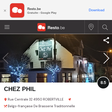
Resto.be
×
Download
Gratuite - Google Play
8.5
CHEZ PHIL
Rue Centrale
32
4950 ROBERTVILLE
Belgo-française
De Brasserie
Traditionnelle