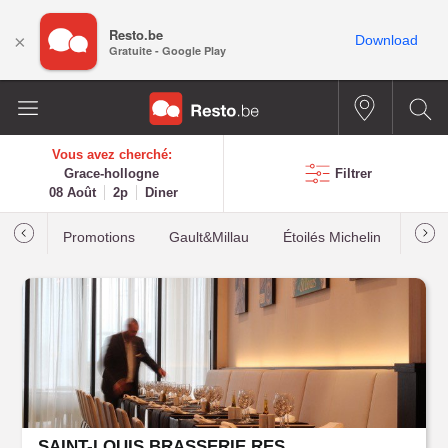
Resto.be
×
Download
Gratuite - Google Play
Vous avez cherché:
Grace-hollogne
Filtrer
08 Août
2p
Diner
Promotions
Gault&Millau
Étoilés Michelin
Les p
SAINT-LOUIS BRASSERIE RESTAURANT