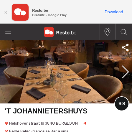
Resto.be
×
Download
Gratuite - Google Play
9.8
'T JOHANNIETERSHUYS
Helshovenstraat 18
3840 BORGLOON
Belge
Belgo-française
Bar à vins