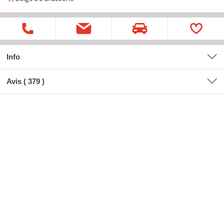
Info
Avis (
379
)