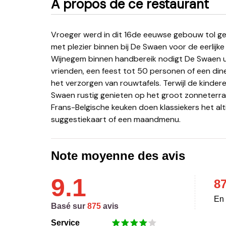
A propos de ce restaurant
Vroeger werd in dit 16de eeuwse gebouw tol geheven, bier gebrouwen en recht gesproken. Nu stap je
met plezier binnen bij De Swaen voor de eerlijk
Wijnegem binnen handbereik nodigt De Swaen uit
vrienden, een feest tot 50 personen of een din
het verzorgen van rouwtafels. Terwijl de kindere
Swaen rustig genieten op het groot zonneterras
Frans-Belgische keuken doen klassiekers het al
suggestiekaart of een maandmenu.
Note moyenne des avis
9.1
8
En 
Basé sur
875
avis
Service