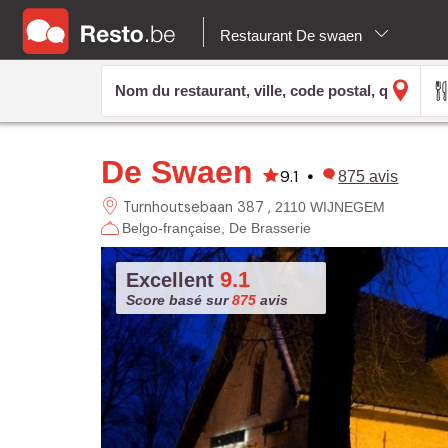
Restaurant De swaen
De Swaen
9.1
•
875
avis
Turnhoutsebaan 387
2110 WIJNEGEM
Belgo-française
De Brasserie
9.1
Excellent
Score basé sur
875
avis