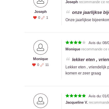
Joseph
recommande ce res
Joseph
onze jaarlijkse b
0
1
Onze jaarlijkse bijeenko
Avis du:
08/
Monique
recommande ce r
Monique
lekker eten , vrien
0
11
Lekker eten , vriendelijk
komen er zeer graag
Avis du:
01/
Jacqueline V.
recommande 