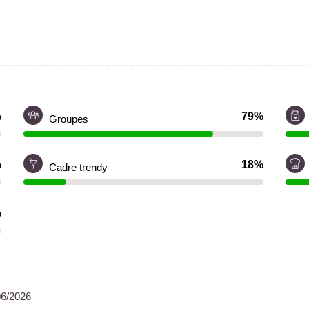
%
79%
Groupes
%
18%
Cadre trendy
%
06/2026