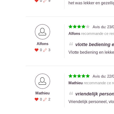
0
9
het was lekker en gezelli
Avis du:
23/
Alfons
recommande ce rest
Alfons
vlotte bediening e
0
3
Vlotte bediening en lekke
Avis du:
22/
Mathieu
recommande ce re
Mathieu
vriendelijk person
0
2
Vriendelijk personeel, vl