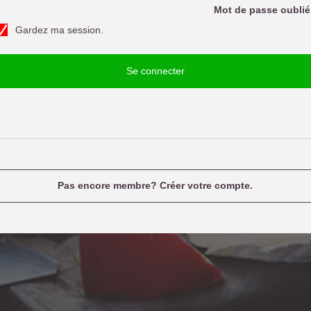
o
Mot de passe oubli
d
Gardez ma session.
e
u
p
a
e
Se connecter
n
e
a
m
e
Pas encore membre? Créer votre compte.