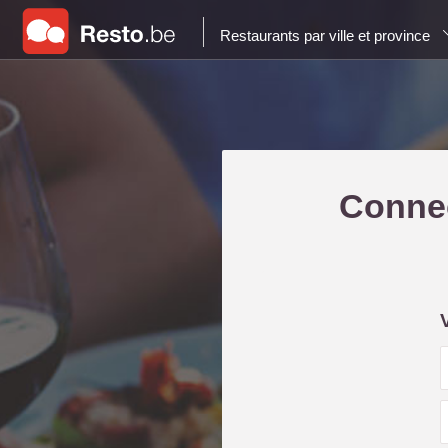
Restaurants par ville et province
Connec
i
l