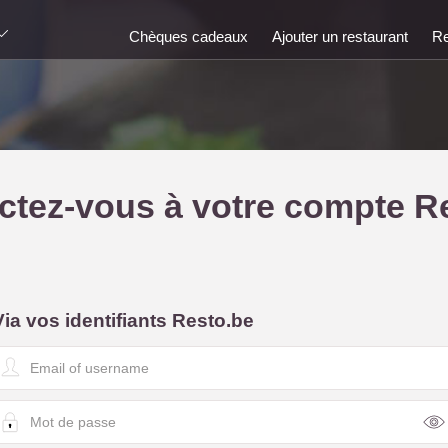
Chèques cadeaux
Ajouter un restaurant
Re
tez-vous à votre compte R
Via vos identifiants Resto.be
E
m
a
M
o