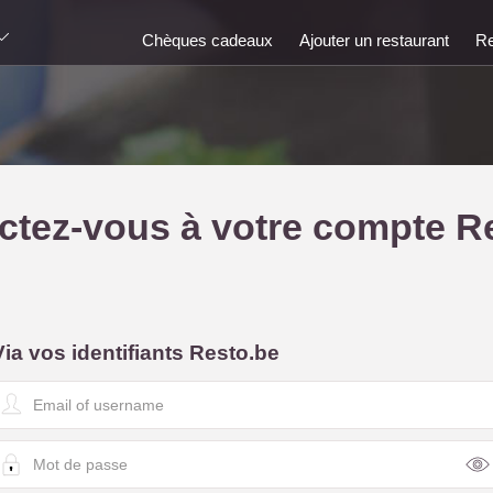
Chèques cadeaux
Ajouter un restaurant
Re
tez-vous à votre compte R
Via vos identifiants Resto.be
E
m
a
M
o