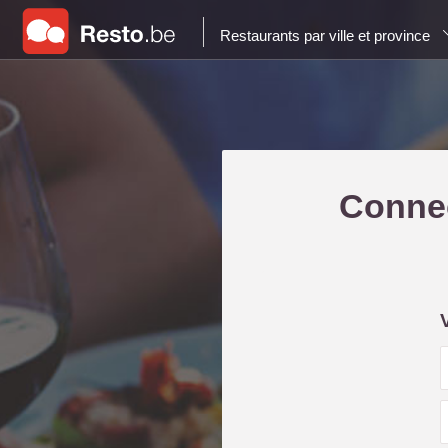
Restaurants par ville et province
Connec
i
l