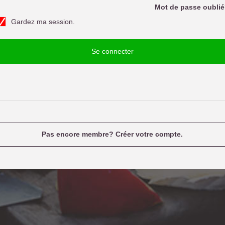
o
Mot de passe oubli
d
Gardez ma session.
e
u
p
a
e
Se connecter
n
e
a
m
e
Pas encore membre? Créer votre compte.