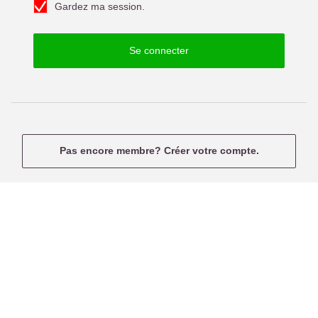
f
Gardez ma session.
e
u
p
s
a
e
Se connecter
s
r
s
n
e
a
m
e
Pas encore membre? Créer votre compte.