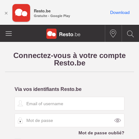
Resto.be
×
Download
Gratuite - Google Play
Connectez-vous à votre compte
Resto.be
Via vos identifiants Resto.be
E
m
a
M
i
o
l
t
o
Mot de passe oublié?
d