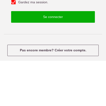
f
Gardez ma session.
e
u
p
s
a
e
Se connecter
s
r
s
n
e
a
m
e
Pas encore membre? Créer votre compte.