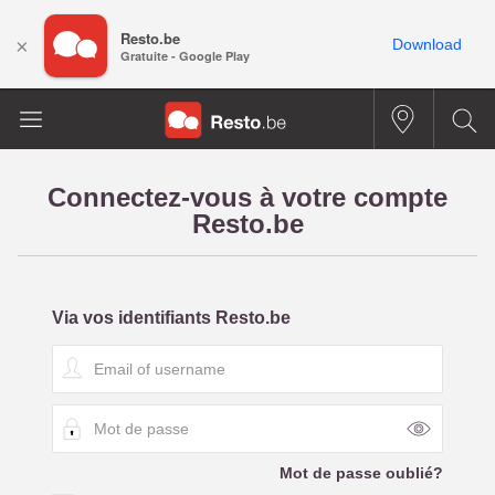
Resto.be
×
Download
Gratuite - Google Play
Connectez-vous à votre compte
Resto.be
Via vos identifiants Resto.be
E
m
a
M
i
o
l
t
o
Mot de passe oublié?
d