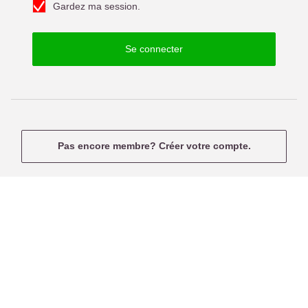
f
Gardez ma session.
e
u
p
s
a
e
Se connecter
s
r
s
n
e
a
m
e
Pas encore membre? Créer votre compte.