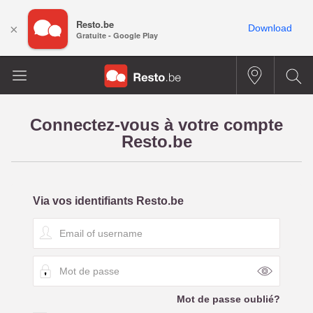
Resto.be
×
Download
Gratuite - Google Play
Connectez-vous à votre compte
Resto.be
Via vos identifiants Resto.be
E
m
a
M
i
o
l
t
o
Mot de passe oublié?
d