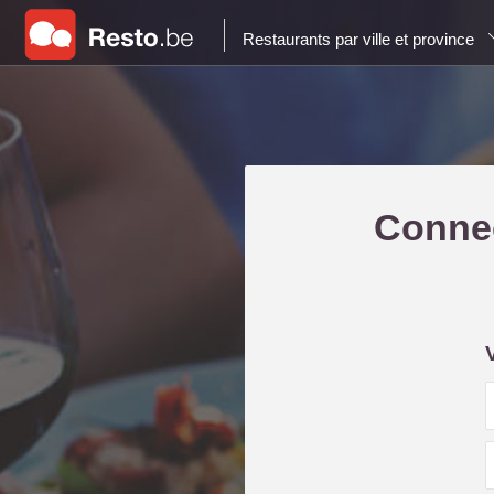
Restaurants par ville et province
Connec
i
l