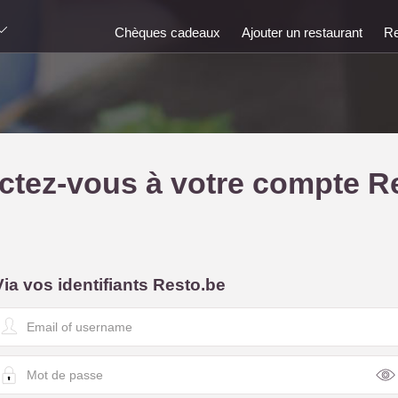
Chèques cadeaux
Ajouter un restaurant
Re
tez-vous à votre compte R
Via vos identifiants Resto.be
E
m
a
M
o