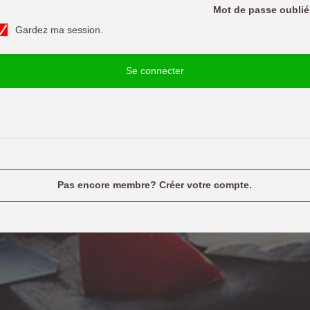
o
Mot de passe oubli
d
Gardez ma session.
e
u
p
a
e
Se connecter
n
e
a
m
e
Pas encore membre? Créer votre compte.