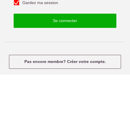
f
Gardez ma session.
e
u
p
s
a
e
Se connecter
s
r
s
n
e
a
m
e
Pas encore membre? Créer votre compte.